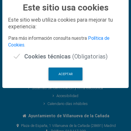
Este sitio usa cookies
Este sitio web utiliza cookies para mejorar tu
Normativa Legal
experiencia:
Política de Seguridad de la Información
Para más información consulta nuestra
Política de
Aviso Legal
Cookies
.
Protección de Datos
Cookies técnicas
(Obligatorias)
Hora Oficial
Sede Electrónica
ACEPTAR
Mapa Web
Sistemas de Identificación y firma electrónica
Accesibilidad
Calendario días inhábiles
Ayuntamiento de Villanueva de la Cañada
Plaza de España, 1 Villanueva de la Cañada (28691) Madrid