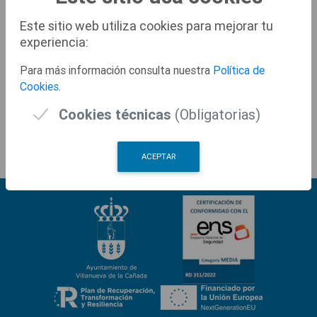
Nombre
REGISTRO GENERAL
Este sitio web utiliza cookies para mejorar tu
Dirección
PLAZA DE ESPAÑA Nº 1, 28691
experiencia:
Horarios de
DE LUNES A VIERNES DE 9 A 14 HORAS
Para más información consulta nuestra
Política de
Atención
Cookies
.
Correos
Cookies técnicas
(Obligatorias)
Electrónicos
Teléfonos
918117300 - FAX: 918117360
ACEPTAR