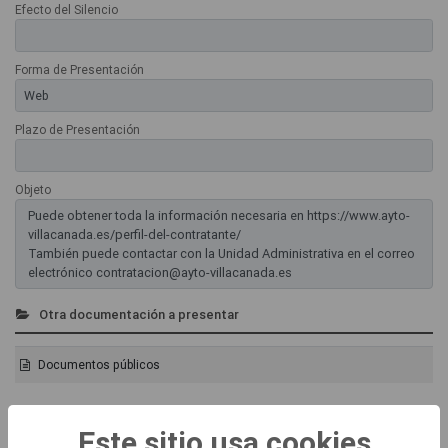
Efecto del Silencio
Forma de Presentación
Plazo de Presentación
Objeto
Puede obtener toda la información necesaria en https://www.ayto-
villacanada.es/perfil-del-contratante/
También puede contactar con la Unidad Administrativa en el correo
electrónico contratacion@ayto-villacanada.es
Otra documentación a presentar
Documentos públicos
Lugares de Atención
Este sitio usa cookies