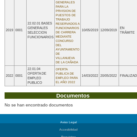
GENERALES
PARA LA
PRVISION DE
PUESTOS DE
TRABAJO
22.02.01 BASES
RESERVADOS A
GENERALES
EN
FUNCIONARIOS
2019
0001
10/05/2019
12/09/2019
SELECCION
DE CARRERA
TRÁMITE
MEDIANTE
FUNCIONARIOS
CONCURSO
DEL
AYUNTAMIENTO
DE
VILLANUEVA
DE LA CAÑADA
22.01.04
OFERTA
OFERTA DE
PUBLICA DE
2022
0001
14/03/2022
20/05/2022
FINALIZA
EMPLEO
EMPLEO PARA
EL AÑO 2022
PUBLICO
Documentos
No se han encontrado documentos
Aviso Legal
Accesibilidad
Requisitos