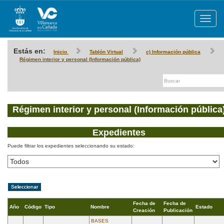
Toggle
navigat
Estás en:
Inicio
Tablón Virtual
c) Información pública
Régimen interior y personal (Información pública)
Régimen interior y personal (Información pública
Expedientes
Puede filtrar los expedientes seleccionando su estado:
Fecha de
Fecha de
Año
Código
Tipo
Nombre
Estado
Creación
Publicación
BASES