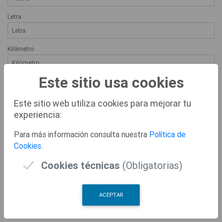
Letra
Kilómetro
Este sitio usa cookies
Hectómetro
Este sitio web utiliza cookies para mejorar tu
experiencia:
Teléfono
Para más información consulta nuestra
Política de
Cookies
.
Correo Electrónico
Cookies técnicas
(Obligatorias)
Residencia habitual fuera de España
ACEPTAR
DATOS DEL REPRESENTANTE