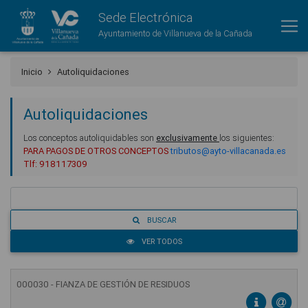
Sede Electrónica
Ayuntamiento de Villanueva de la Cañada
Inicio
Autoliquidaciones
Autoliquidaciones
Los conceptos autoliquidables son
exclusivamente
los siguientes:
PARA PAGOS DE OTROS CONCEPTOS
tributos@ayto-villacanada.es
Tlf: 918117309
BUSCAR
VER TODOS
000030 - FIANZA DE GESTIÓN DE RESIDUOS