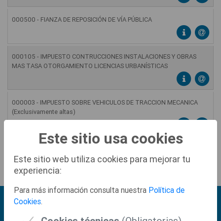
000500 - FIANZA DE REPOSICIÓN DE VÍA PÚBLICA
000105 - IMPUESTO CONTRUCCIONES INSTALACIONES Y OBRAS
MAS TASA OTORGAMIENTO LICENCIAS URBANÍSTICAS
000003 - IMPUESTO SOBRE VEHICULOS DE TRACCION MECANICA
(Exclusivamente altas)
Este sitio usa cookies
000027 - TASA DE PRIMERA OCUPACIÓN
Este sitio web utiliza cookies para mejorar tu
experiencia:
Para más información consulta nuestra
Política de
Cookies
.
Cookies técnicas
(Obligatorias)