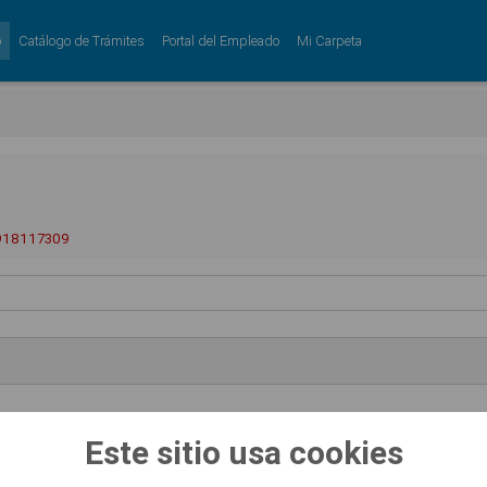
o
Catálogo de Trámites
Portal del Empleado
Mi Carpeta
 918117309
Este sitio usa cookies
ASA OTORGAMIENTO LICENCIAS URBANÍSTICAS