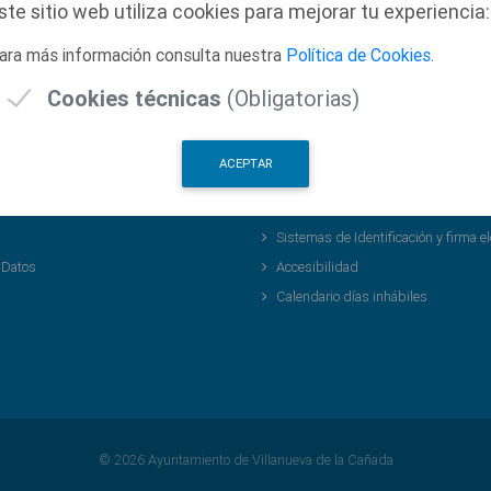
ste sitio web utiliza cookies para mejorar tu experiencia:
amente altas)
ara más información consulta nuestra
Política de Cookies
.
Cookies técnicas
(Obligatorias)
ACEPTAR
a Legal
Sede Electrónica
eguridad de la Información
Mapa Web
Sistemas de Identificación y firma el
 Datos
Accesibilidad
Calendario días inhábiles
© 2026 Ayuntamiento de Villanueva de la Cañada