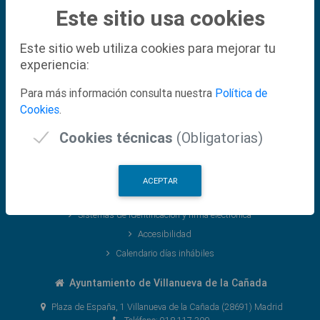
Este sitio usa cookies
Este sitio web utiliza cookies para mejorar tu
Normativa Legal
experiencia:
Política de Seguridad de la Información
Para más información consulta nuestra
Política de
Aviso Legal
Cookies
.
Protección de Datos
Cookies técnicas
(Obligatorias)
Hora Oficial
Sede Electrónica
ACEPTAR
Mapa Web
Sistemas de Identificación y firma electrónica
Accesibilidad
Calendario días inhábiles
Ayuntamiento de Villanueva de la Cañada
Plaza de España, 1 Villanueva de la Cañada (28691) Madrid