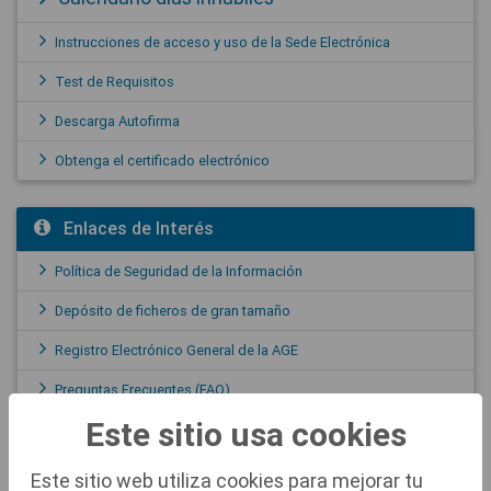
Instrucciones de acceso y uso de la Sede Electrónica
Test de Requisitos
Descarga Autofirma
Obtenga el certificado electrónico
Enlaces de Interés
Política de Seguridad de la Información
Depósito de ficheros de gran tamaño
Registro Electrónico General de la AGE
Preguntas Frecuentes (FAQ)
Este sitio usa cookies
Portal de Transparencia
Consultas, quejas y sugerencias - Canal de denuncias
Este sitio web utiliza cookies para mejorar tu