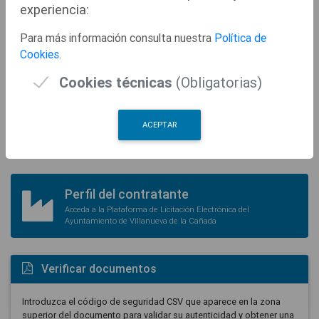
experiencia:
Descarga de Instancias y Solicitudes
Para más información consulta nuestra
Política de
Oficinas de Registro y Horarios de Atención
Cookies
.
Interrupciones del Servicio
Cookies técnicas
(Obligatorias)
Tablón electrónico
ACEPTAR
Consulte los actos y documentos publicados por medios
electrónicos
Perfil del contratante
Acceda a la Plataforma de Licitación Electrónica del
Ayuntamiento de Villanueva de la Cañada
Verificar documentos
Introduzca el código de seguridad CSV que aparece en la zona
superior del documento para validar su autenticidad y obtener una